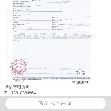
详情来电咨询
T：13818389864
QQ：45372014
写下您的评论吧